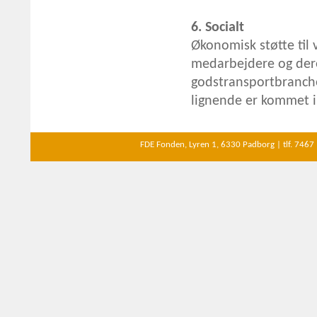
6. Socialt
Økonomisk støtte til
medarbejdere og dere
godstransportbranche
lignende er kommet i 
FDE Fonden, Lyren 1, 6330 Padborg | tlf. 7467